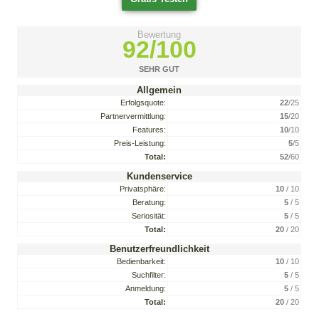
Bewertung
92/100
SEHR GUT
Allgemein
Erfolgsquote:
22
/25
Partnervermittlung:
15
/20
Features:
10
/10
Preis-Leistung:
5
/5
Total:
52
/60
Kundenservice
Privatsphäre:
10
/ 10
Beratung:
5
/ 5
Seriosität:
5
/ 5
Total:
20
/ 20
Benutzerfreundlichkeit
Bedienbarkeit:
10
/ 10
Suchfilter:
5
/ 5
Anmeldung:
5
/ 5
Total:
20
/ 20