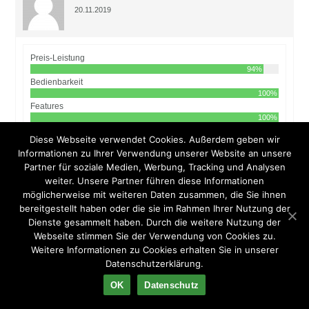
20.11.2019
Preis-Leistung
94%
Bedienbarkeit
100%
Features
100%
Diese Webseite verwendet Cookies. Außerdem geben wir
Man sollte schon dafür gemacht sein. Nicht jeder hat
Informationen zu Ihrer Verwendung unserer Website an unsere
Spaß daran, Leute im Internet kennenzulernen und
Partner für soziale Medien, Werbung, Tracking und Analysen
die ersten Worte in einem Chat zu wechseln. Am
weiter. Unsere Partner führen diese Informationen
besten testet ihr das mal bei einer kostenlosen
möglicherweise mit weiteren Daten zusammen, die Sie ihnen
Plattform, ehe ihr dann Geld ausgeben wollt.
bereitgestellt haben oder die sie im Rahmen Ihrer Nutzung der
Vielleicht habt ihr auch Glück und es gibt hier bei
Dienste gesammelt haben. Durch die weitere Nutzung der
Lustagenten eine Aktion, mit der man mal
Webseite stimmen Sie der Verwendung von Cookies zu.
hineinschnuppern kann - müsst ihr einfach mal
Weitere Informationen zu Cookies erhalten Sie in unserer
gucken. Ist man dafür gemacht, findet man bei diesem
Datenschutzerklärung.
Portal alles, was man braucht, um den gewünschten
Vermittlungserfolg zu erzielen. Es ist alles einfach zu
OK
Datenschutz
bedienen und der Preis ist nun auch nicht so