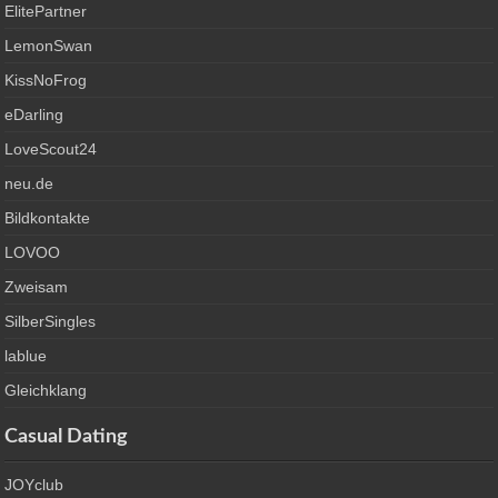
ElitePartner
LemonSwan
KissNoFrog
eDarling
LoveScout24
neu.de
Bildkontakte
LOVOO
Zweisam
SilberSingles
lablue
Gleichklang
Casual Dating
JOYclub