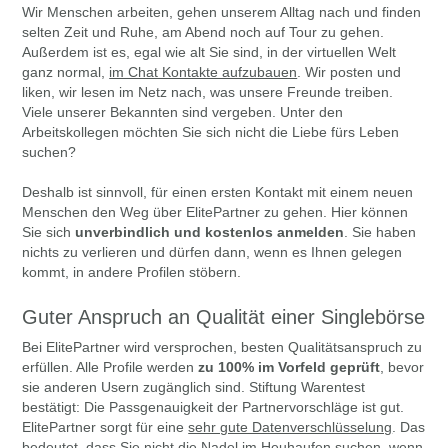
Wir Menschen arbeiten, gehen unserem Alltag nach und finden
selten Zeit und Ruhe, am Abend noch auf Tour zu gehen.
Außerdem ist es, egal wie alt Sie sind, in der virtuellen Welt
ganz normal,
im Chat Kontakte aufzubauen
. Wir posten und
liken, wir lesen im Netz nach, was unsere Freunde treiben.
Viele unserer Bekannten sind vergeben. Unter den
Arbeitskollegen möchten Sie sich nicht die Liebe fürs Leben
suchen?
Deshalb ist sinnvoll, für einen ersten Kontakt mit einem neuen
Menschen den Weg über ElitePartner zu gehen. Hier können
Sie sich
unverbindlich und kostenlos anmelden
. Sie haben
nichts zu verlieren und dürfen dann, wenn es Ihnen gelegen
kommt, in andere Profilen stöbern.
Guter Anspruch an Qualität einer Singlebörse
Bei ElitePartner wird versprochen, besten Qualitätsanspruch zu
erfüllen. Alle Profile werden
zu 100% im Vorfeld geprüft
, bevor
sie anderen Usern zugänglich sind. Stiftung Warentest
bestätigt: Die Passgenauigkeit der Partnervorschläge ist gut.
ElitePartner sorgt für eine
sehr gute Datenverschlüsselung
. Das
bedeutet, dass Sie nicht die Nadel im Heuhaufen suchen, wenn