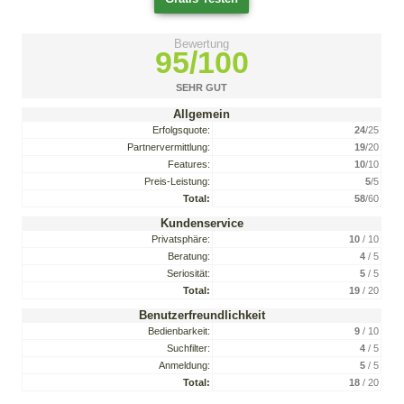
Bewertung
95/100
SEHR GUT
Allgemein
Erfolgsquote:
24
/25
Partnervermittlung:
19
/20
Features:
10
/10
Preis-Leistung:
5
/5
Total:
58
/60
Kundenservice
Privatsphäre:
10
/ 10
Beratung:
4
/ 5
Seriosität:
5
/ 5
Total:
19
/ 20
Benutzerfreundlichkeit
Bedienbarkeit:
9
/ 10
Suchfilter:
4
/ 5
Anmeldung:
5
/ 5
Total:
18
/ 20