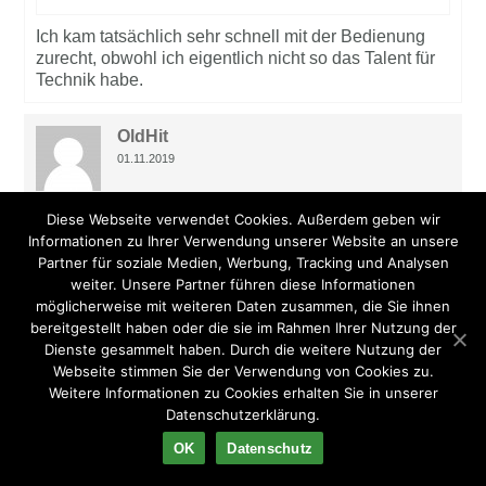
Ich kam tatsächlich sehr schnell mit der Bedienung
zurecht, obwohl ich eigentlich nicht so das Talent für
Technik habe.
OldHit
01.11.2019
Diese Webseite verwendet Cookies. Außerdem geben wir
Preis-Leistung
Informationen zu Ihrer Verwendung unserer Website an unsere
94%
Partner für soziale Medien, Werbung, Tracking und Analysen
Bedienbarkeit
weiter. Unsere Partner führen diese Informationen
93%
möglicherweise mit weiteren Daten zusammen, die Sie ihnen
Features
bereitgestellt haben oder die sie im Rahmen Ihrer Nutzung der
93%
Dienste gesammelt haben. Durch die weitere Nutzung der
Ein Freund von mir hat auf dieser Plattform seine
Webseite stimmen Sie der Verwendung von Cookies zu.
derzeitige Frau gefunden, weshalb ich mich dann nun
Weitere Informationen zu Cookies erhalten Sie in unserer
auch dazu bewegt haben lassen, mich hier
Datenschutzerklärung.
anzumelden!
OK
Datenschutz