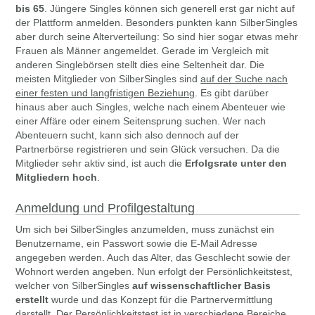
bis 65
. Jüngere Singles können sich generell erst gar nicht auf
der Plattform anmelden. Besonders punkten kann SilberSingles
aber durch seine Alterverteilung: So sind hier sogar etwas mehr
Frauen als Männer angemeldet. Gerade im Vergleich mit
anderen Singlebörsen stellt dies eine Seltenheit dar. Die
meisten Mitglieder von SilberSingles sind
auf der Suche nach
einer festen und langfristigen Beziehung
. Es gibt darüber
hinaus aber auch Singles, welche nach einem Abenteuer wie
einer Affäre oder einem Seitensprung suchen. Wer nach
Abenteuern sucht, kann sich also dennoch auf der
Partnerbörse registrieren und sein Glück versuchen. Da die
Mitglieder sehr aktiv sind, ist auch die
Erfolgsrate unter den
Mitgliedern hoch
.
Anmeldung und Profilgestaltung
Um sich bei SilberSingles anzumelden, muss zunächst ein
Benutzername, ein Passwort sowie die E-Mail Adresse
angegeben werden. Auch das Alter, das Geschlecht sowie der
Wohnort werden angeben. Nun erfolgt der Persönlichkeitstest,
welcher von SilberSingles
auf wissenschaftlicher Basis
erstellt
wurde und das Konzept für die Partnervermittlung
darstellt. Der Persönlichkeitstest ist in verschiedene Bereiche