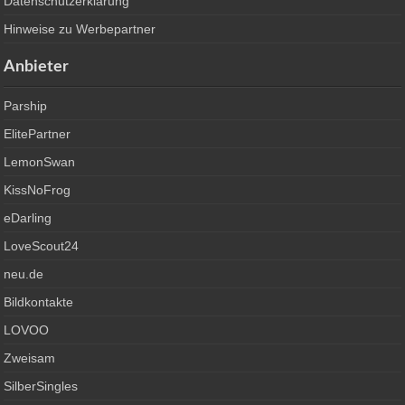
Datenschutzerklärung
Hinweise zu Werbepartner
Anbieter
Parship
ElitePartner
LemonSwan
KissNoFrog
eDarling
LoveScout24
neu.de
Bildkontakte
LOVOO
Zweisam
SilberSingles