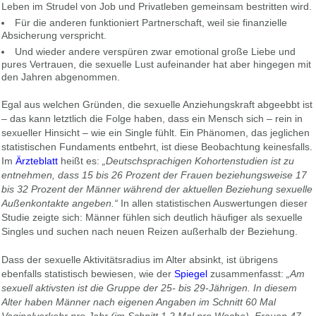
Leben im Strudel von Job und Privatleben gemeinsam bestritten wird.
Für die anderen funktioniert Partnerschaft, weil sie finanzielle
Absicherung verspricht.
Und wieder andere verspüren zwar emotional große Liebe und
pures Vertrauen, die sexuelle Lust aufeinander hat aber hingegen mit
den Jahren abgenommen.
Egal aus welchen Gründen, die sexuelle Anziehungskraft abgeebbt ist
– das kann letztlich die Folge haben, dass ein Mensch sich – rein in
sexueller Hinsicht – wie ein Single fühlt. Ein Phänomen, das jeglichen
statistischen Fundaments entbehrt, ist diese Beobachtung keinesfalls.
Im
Ärzteblatt
heißt es:
„Deutschsprachigen Kohortenstudien ist zu
entnehmen, dass 15 bis 26 Prozent der Frauen beziehungsweise 17
bis 32 Prozent der Männer während der aktuellen Beziehung sexuelle
Außenkontakte angeben.“
In allen statistischen Auswertungen dieser
Studie zeigte sich: Männer fühlen sich deutlich häufiger als sexuelle
Singles und suchen nach neuen Reizen außerhalb der Beziehung.
Dass der sexuelle Aktivitätsradius im Alter absinkt, ist übrigens
ebenfalls statistisch bewiesen, wie der
Spiegel
zusammenfasst:
„Am
sexuell aktivsten ist die Gruppe der 25- bis 29-Jährigen. In diesem
Alter haben Männer nach eigenen Angaben im Schnitt 60 Mal