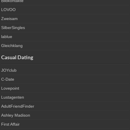
Bildkontakte
LOVOO
Zweisam
SilberSingles
lablue
Gleichklang
Casual Dating
JOYclub
C-Date
Lovepoint
Lustagenten
AdultFriendFinder
Ashley Madison
First Affair